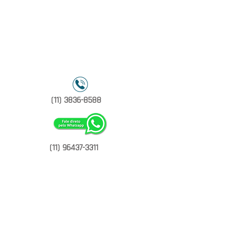
Reposições
(
11) 3836-8588
(
11) 96437-3311