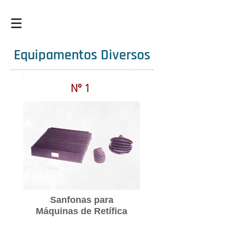
E
quipamentos
D
iversos
Nº 1
Sanfonas para
Máquinas de Retífica