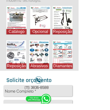
moderna tecnologia.
Catálogo
Opcional
Reposição
Reposição
Abrasivos
Diamantes
Solicite orçamento
(
11) 3836-8588